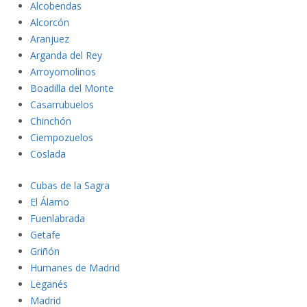
Alcobe
ndas
A
lcorcón
Aranjuez
Arganda
del Rey
Arroyomol
inos
Boadil
la del Monte
Casarrub
uelos
Chinch
ón
Ciempozuelos
C
oslada
Cubas de l
a Sagra
El Ála
mo
Fuenlabrad
a
Getafe
Griñón
Humanes de Madrid
Leganés
Madrid