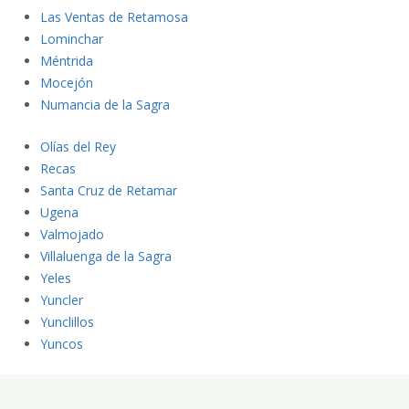
Las Ventas de Retamosa
Lominch
ar
Méntrida
Moce
jón
N
umancia de la Sagra
O
lías del Rey
Recas
Santa Cruz de Retamar
Ugena
Valmojado
Villaluenga de la Sagra
Yeles
Yuncler
Yunclillos
Yuncos