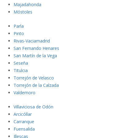
Majadahonda
Mósto
les
Parla
Pinto
Rivas-Vaciamadrid
San Fernando Henares
San Martín de la Vega
Seseña
Titulcia
Torrejón de Velasco
Torrejón de la Calzada
Valdem
oro
Villaviciosa de Odón
Arcicóllar
Carranque
Fuensalida
Illescas