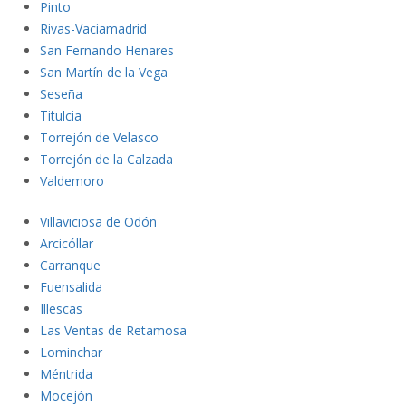
Pinto
Rivas-Vaciamadrid
San Fernando Henares
San Martín de la Vega
Seseña
Titulcia
Torrejón de Velasco
Torrejón de la Calzada
Valdem
oro
Villaviciosa de Odón
Arcicóllar
Carranque
Fuensalida
Illescas
Las Ventas de Retamosa
Lominch
ar
Méntrida
Moce
jón