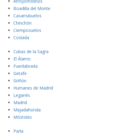
Arroyomol
inos
Boadil
la del Monte
Casarrub
uelos
Chinch
ón
Ciempozuelos
C
oslada
Cubas de l
a Sagra
El Ála
mo
Fuenlabrad
a
Getafe
Griñón
Humanes de Madrid
Leganés
Madrid
Majadahonda
Mósto
les
Parla