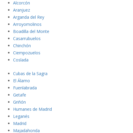
A
lcorcón
Aranjuez
Arganda
del Rey
Arroyomol
inos
Boadil
la del Monte
Casarrub
uelos
Chinch
ón
Ciempozuelos
C
oslada
Cubas de l
a Sagra
El Ála
mo
Fuenlabrad
a
Getafe
Griñón
Humanes de Madrid
Leganés
Madrid
Majadahonda