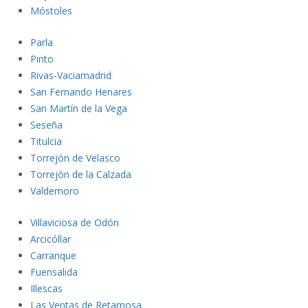
Mósto
les
Parla
Pinto
Rivas-Vaciamadrid
San Fernando Henares
San Martín de la Vega
Seseña
Titulcia
Torrejón de Velasco
Torrejón de la Calzada
Valdem
oro
Villaviciosa de Odón
Arcicóllar
Carranque
Fuensalida
Illescas
Las Ventas de Retamosa