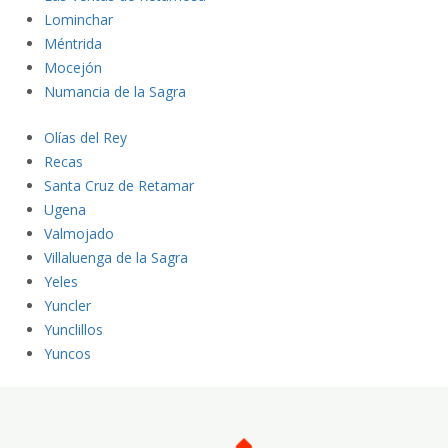
Lominch
ar
Méntrida
Moce
jón
N
umancia de la Sagra
O
lías del Rey
Recas
Santa Cruz de Retamar
Ugena
Valmojado
Villaluenga de la Sagra
Yeles
Yuncler
Yunclillos
Yuncos