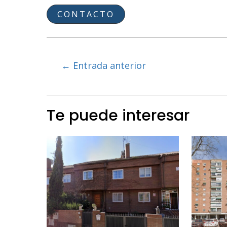
CONTACTO
Navegación
←
Entrada anterior
de
entradas
Te puede interesar