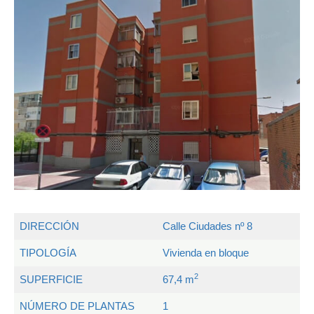
DIRECCIÓN
Calle Ciudades nº 8
TIPOLOGÍA
Vivienda en bloque
2
SUPERFICIE
67,4 m
NÚMERO DE PLANTAS
1