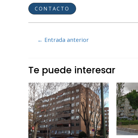
CONTACTO
Navegación
←
Entrada anterior
de
entradas
Te puede interesar